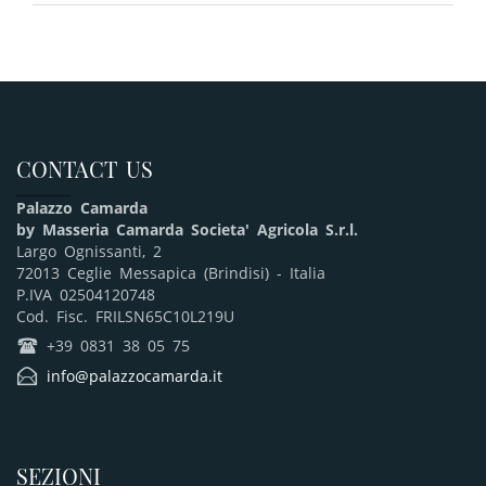
CONTACT US
Palazzo Camarda
by Masseria Camarda Societa' Agricola S.r.l.
Largo Ognissanti, 2
72013 Ceglie Messapica (Brindisi) - Italia
P.IVA 02504120748
Cod. Fisc. FRILSN65C10L219U
q
+39 0831 38 05 75
E
info@palazzocamarda.it
SEZIONI