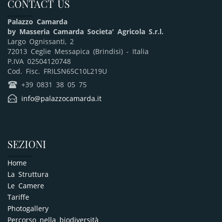
CONTACT US
Palazzo Camarda
by Masseria Camarda Societa' Agricola S.r.l.
Largo Ognissanti, 2
72013 Ceglie Messapica (Brindisi) - Italia
P.IVA 02504120748
Cod. Fisc. FRILSN65C10L219U
q
+39 0831 38 05 75
E
info@palazzocamarda.it
SEZIONI
Home
La Struttura
Le Camere
Tariffe
Photogallery
Percorso nella biodiversità