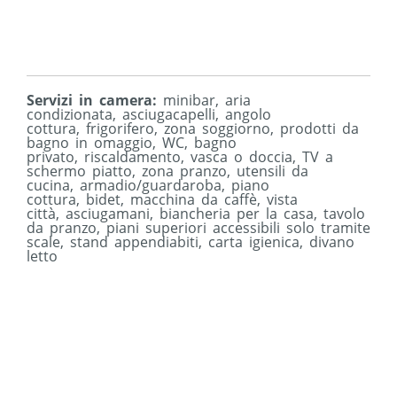
Servizi in camera:
minibar
,
aria
condizionata
,
asciugacapelli
,
angolo
cottura
,
frigorifero
,
zona soggiorno
,
prodotti da
bagno in omaggio
,
WC
,
bagno
privato
,
riscaldamento
,
vasca o doccia
,
TV a
schermo piatto
,
zona pranzo
,
utensili da
cucina
,
armadio/guardaroba
,
piano
cottura
,
bidet
,
macchina da caffè
,
vista
città
,
asciugamani
,
biancheria per la casa
,
tavolo
da pranzo
,
piani superiori accessibili solo tramite
scale
,
stand appendiabiti
,
carta igienica
,
divano
letto