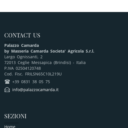
CONTACT US
Palazzo Camarda
by Masseria Camarda Societa' Agricola S.r.l.
Largo Ognissanti, 2
72013 Ceglie Messapica (Brindisi) - Italia
P.IVA 02504120748
Cod. Fisc. FRILSN65C10L219U
q
+39 0831 38 05 75
E
info@palazzocamarda.it
SEZIONI
Home