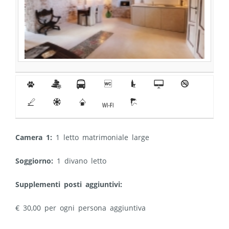
0
g
i
I
K
)
M
N
R
B
j
F
Camera 1:
1 letto matrimoniale large
Soggiorno:
1 divano letto
Supplementi posti aggiuntivi:
€ 30,00 per ogni persona aggiuntiva